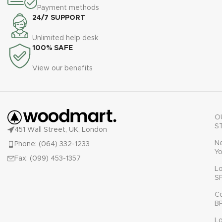
Payment methods
24/7 SUPPORT
Unlimited help desk
100% SAFE
View our benefits
O
S
451 Wall Street, UK, London
N
Phone: (064) 332-1233
Yo
Fax: (099) 453-1357
L
S
C
B
L