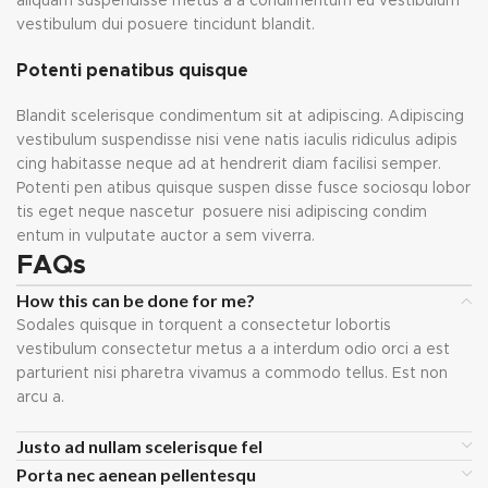
aliquam suspendisse metus a a condimentum eu vestibulum
vestibulum dui posuere tincidunt blandit.
Potenti penatibus quisque
Blandit scelerisque condimentum sit at adipiscing. Adipiscing
vestibulum suspendisse nisi vene natis iaculis ridiculus adipis
cing habitasse neque ad at hendrerit diam facilisi semper.
Potenti pen atibus quisque suspen disse fusce sociosqu lobor
tis eget neque nascetur posuere nisi adipiscing condim
entum in vulputate auctor a sem viverra.
FAQs
How this can be done for me?
Sodales quisque in torquent a consectetur lobortis
vestibulum consectetur metus a a interdum odio orci a est
parturient nisi pharetra vivamus a commodo tellus. Est non
arcu a.
Justo ad nullam scelerisque fel
Porta nec aenean pellentesqu