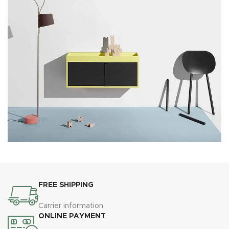
Suspendisse quam at vestibulum
Kitchen
FREE SHIPPING
Carrier information
ONLINE PAYMENT